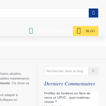
BLOG
+86 186 51688976
bains alcalins,
onsables maintenance
Derniers Commentaires
lastie
. Ce choix se
Profilés de fenêtres en fibre de
ent adapté à
verre vs UPVC : quel matériau
écifiques en
choisir ?