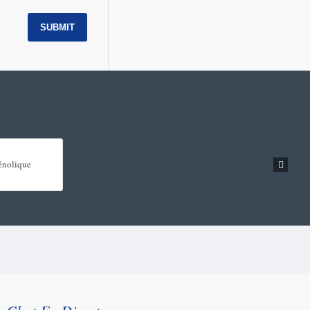
SUBMIT
énolique