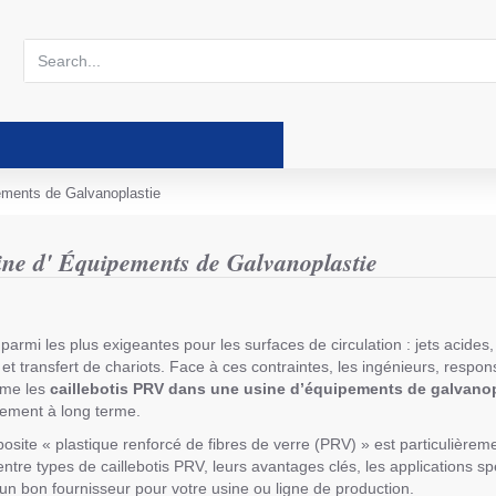
Search...
ements de Galvanoplastie
ine d' Équipements de Galvanoplastie
armi les plus exigeantes pour les surfaces de circulation : jets acides, 
 et transfert de chariots. Face à ces contraintes, les ingénieurs, resp
mme les
caillebotis PRV dans une usine d’équipements de galvanop
issement à long terme.
site « plastique renforcé de fibres de verre (PRV) » est particulièrem
entre types de caillebotis PRV, leurs avantages clés, les applications sp
r un bon fournisseur pour votre usine ou ligne de production.