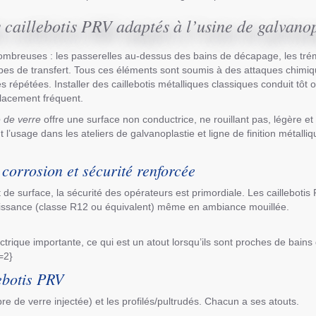
s caillebotis PRV adaptés à l’usine de galvanop
ombreuses : les passerelles au-dessus des bains de décapage, les trém
pes de transfert. Tous ces éléments sont soumis à des attaques chimiq
s répétées. Installer des caillebotis métalliques classiques conduit tôt 
lacement fréquent.
e de verre
offre une surface non conductrice, ne rouillant pas, légère et
l’usage dans les ateliers de galvanoplastie et ligne de finition métalliq
 corrosion et sécurité renforcée
 de surface, la sécurité des opérateurs est primordiale. Les cailleboti
glissance (classe R12 ou équivalent) même en ambiance mouillée.
ectrique importante, ce qui est un atout lorsqu’ils sont proches de bains
=2}
lebotis PRV
bre de verre injectée) et les profilés/pultrudés. Chacun a ses atouts.