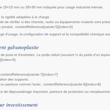
le 19×19 mm ou 38×38 mm indiquée pour usage industriel intense.
 la rigidité adaptées à la charge.
le de vérifier si des chariots, racks ou équipements roulants sont prés
 produit. :contentReference[oaicite:5]{index=5}
harge d’usage, la configuration de support et la compatibilité chimique a
ent galvanoplastie
de pose et d’entretien. Le poids réduit (souvent ¼ du poids d’un équival
6]{index=6}
:contentReference[oaicite:7]{index=7}
ation des supports.
 ou peinture comme l’acier. :contentReference[oaicite:8]{index=8}
ce de dépoussiérage important, peinture de protection ou remplacemen
sur investissement