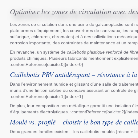
Optimiser les zones de circulation avec de
Les zones de circulation dans une usine de galvanoplastie sont n
plateformes d’équipement, les couvertures de caniveaux, les ram
sulfurique, chlorures, chromates) et à des sollicitations mécanique
corrosion importante, des contraintes de maintenance et un remp
En revanche, un système de
caillebotis plastique renforcé de fibr
produits chimiques. Plusieurs fabricants mentionnent explicitement 
:contentReference[oaicite:0]{index=0}
Caillebotis PRV antidérapant – résistance à la
Dans l’environnement humide et glissant d’une salle de traitement
munis d’une finition sablée ou concave assurant un contrôle de 
:contentReference[oaicite:1]{index=1}
De plus, leur composition non métallique garantit une isolation él
d’équipements électrolytiques. :contentReference[oaicite:2]{index
Moulé vs. profilé – choisir le bon type de cail
Deux grandes familles existent : les caillebotis moulés (résine + fi