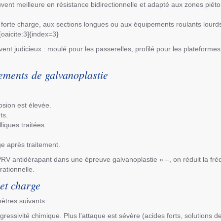
ouvent meilleure en résistance bidirectionnelle et adapté aux zones piét
à forte charge, aux sections longues ou aux équipements roulants lourds
oaicite:3]{index=3}
ent judicieux : moulé pour les passerelles, profilé pour les plateform
ements de galvanoplastie
osion est élevée.
ts.
iques traitées.
e après traitement.
 PRV antidérapant dans une épreuve galvanoplastie » –, on réduit la fr
rationnelle.
 et charge
tres suivants :
agressivité chimique. Plus l’attaque est sévère (acides forts, solutions 