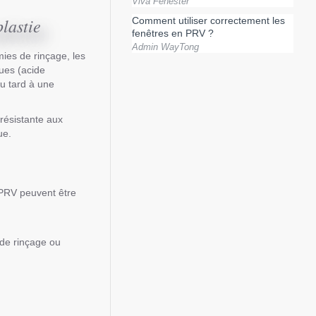
Viva Fenester
lastie
Comment utiliser correctement les
fenêtres en PRV ?
Admin WayTong
ies de rinçage, les
ues (acide
ou tard à une
 résistante aux
ue.
s PRV peuvent être
 de rinçage ou