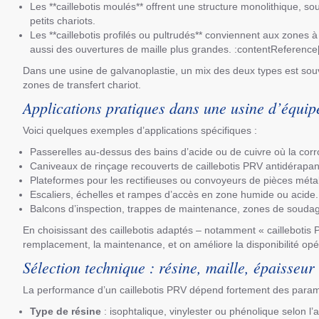
Les **caillebotis moulés** offrent une structure monolithique, s
petits chariots.
Les **caillebotis profilés ou pultrudés** conviennent aux zones 
aussi des ouvertures de maille plus grandes. :contentReference[
Dans une usine de galvanoplastie, un mix des deux types est souv
zones de transfert chariot.
Applications pratiques dans une usine d’équip
Voici quelques exemples d’applications spécifiques :
Passerelles au-dessus des bains d’acide ou de cuivre où la corr
Caniveaux de rinçage recouverts de caillebotis PRV antidérapan
Plateformes pour les rectifieuses ou convoyeurs de pièces métall
Escaliers, échelles et rampes d’accès en zone humide ou acide.
Balcons d’inspection, trappes de maintenance, zones de soudag
En choisissant des caillebotis adaptés – notamment « caillebotis
remplacement, la maintenance, et on améliore la disponibilité opé
Sélection technique : résine, maille, épaisseur
La performance d’un caillebotis PRV dépend fortement des paramè
Type de résine
: isophtalique, vinylester ou phénolique selon l’