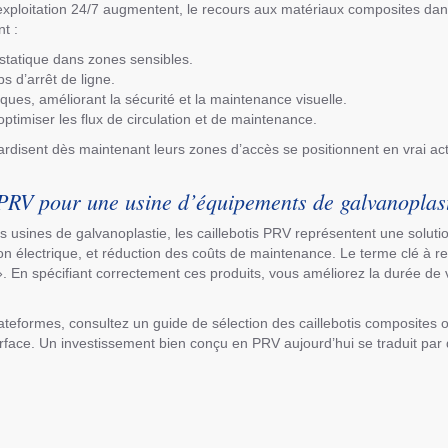
 exploitation 24/7 augmentent, le recours aux matériaux composites dan
t :
ostatique dans zones sensibles.
s d’arrêt de ligne.
ues, améliorant la sécurité et la maintenance visuelle.
optimiser les flux de circulation et de maintenance.
dardisent dès maintenant leurs zones d’accès se positionnent en vrai act
 PRV pour une usine d’équipements de galvanoplas
s usines de galvanoplastie, les caillebotis PRV représentent une solutio
tion électrique, et réduction des coûts de maintenance. Le terme clé à re
 En spécifiant correctement ces produits, vous améliorez la durée de vi
ateformes, consultez un guide de sélection des caillebotis composites 
surface. Un investissement bien conçu en PRV aujourd’hui se traduit pa