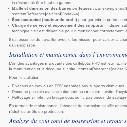
la résine doit être haut de gamme.
Maille et dimension des barres porteuses
: par exemple mail
:contentReference[oaicite:4]{index=4}
Épaisseur/pied (hauteur de profil)
pour garantir la portance et
Charge de service et espacement des supports
: indispensab
technique clair est disponible pour dimensionner correctement le
Il est essentiel de travailler avec le fournisseur pour valider la c
galvanoplastie.
Installation et maintenance dans l’environnem
L’un des avantages marquants des caillebotis PRV est leur facilité 
la manutention et la découpe sur site. :contentReference[oaicite:
Pour l’installation :
Fixations en inox ou en PRV adaptées aux supports chimiques. 
Découpe possible avec scie diamant ou circulaire – éviter l’oxyd
Nettoyage simple : un lavage doux suffit, pas besoin de sablage
En termes de maintenance, l’absence de corrosion signifie absen
réduit les arrêts de production.
Analyse du coût total de possession et retour 