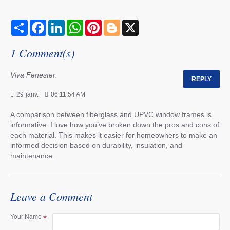
S
F
L
W
P
B
X
h
a
i
h
i
l
a
c
n
a
n
o
r
e
k
t
t
g
1 Comment(s)
e
b
e
s
e
g
o
d
A
r
e
o
I
p
e
r
Viva Fenester:
REPLY
k
n
p
s
t
29
janv.
06:11:54 AM
A comparison between fiberglass and UPVC window frames is
informative. I love how you’ve broken down the pros and cons of
each material. This makes it easier for homeowners to make an
informed decision based on durability, insulation, and
maintenance.
Leave a Comment
Your Name