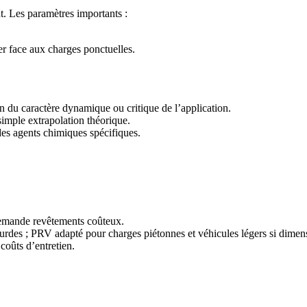
nt. Les paramètres importants :
r face aux charges ponctuelles.
n du caractère dynamique ou critique de l’application.
 simple extrapolation théorique.
 des agents chimiques spécifiques.
demande revêtements coûteux.
ourdes ; PRV adapté pour charges piétonnes et véhicules légers si dime
coûts d’entretien.