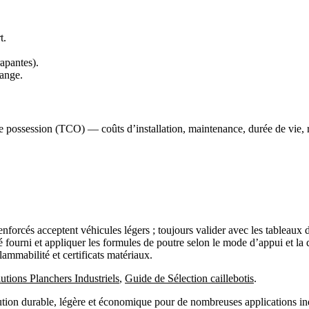
t.
apantes).
hange.
otal de possession (TCO) — coûts d’installation, maintenance, durée de vie
nforcés acceptent véhicules légers ; toujours valider avec les tableaux
é fourni et appliquer les formules de poutre selon le mode d’appui et la 
flammabilité et certificats matériaux.
utions Planchers Industriels
,
Guide de Sélection caillebotis
.
tion durable, légère et économique pour de nombreuses applications indus