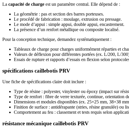
La
capacité de charge
est un paramètre central. Elle dépend de :
La géométrie : pas et section des barres porteuses.
Le procédé de fabrication : moulage, extrusion ou pressage.
Le mode d’appui : simple appui, double appui, encastrement.
La présence d’un renfort métallique ou composite localisé.
Pour la conception technique, demandez systématiquement :
Tableaux de charge pour charges uniformément réparties et cha
Valeurs de déflexion pour différentes portées (ex. L/200, L/300)
Essais de rupture et rapports d’essais en flexion selon protocoles
spécifications caillebotis PRV
Une fiche de spécifications claire doit inclure :
Type de résine : polyester, vinylester ou époxy (impact sur rési
Type de renfort : fibre de verre texturée, continue, orientation de
Dimensions et modules disponibles (ex. 25×25 mm, 38×38 mm
Finition de surface : antidérapante (stries, résine granulée) ou lis
Comportement au feu : classement et tests requis selon applicat
résistance mécanique caillebotis PRV