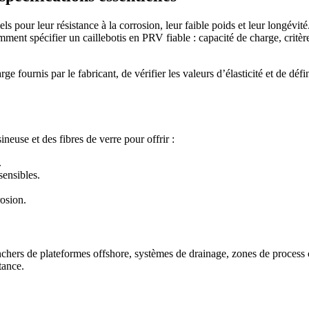
ls pour leur résistance à la corrosion, leur faible poids et leur longévi
t spécifier un caillebotis en PRV fiable : capacité de charge, critères
e fournis par le fabricant, de vérifier les valeurs d’élasticité et de déf
euse et des fibres de verre pour offrir :
.
sensibles.
rosion.
anchers de plateformes offshore, systèmes de drainage, zones de process 
tance.