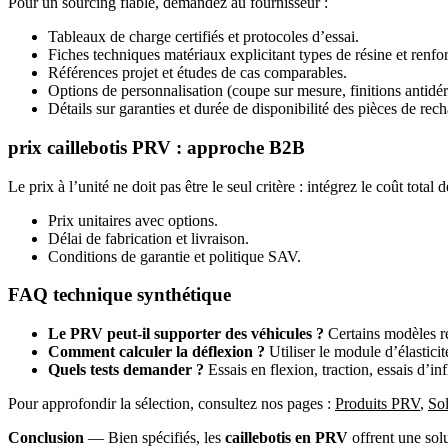
Pour un sourcing fiable, demandez au fournisseur :
Tableaux de charge certifiés et protocoles d’essai.
Fiches techniques matériaux explicitant types de résine et renfor
Références projet et études de cas comparables.
Options de personnalisation (coupe sur mesure, finitions antidér
Détails sur garanties et durée de disponibilité des pièces de rec
prix caillebotis PRV : approche B2B
Le prix à l’unité ne doit pas être le seul critère : intégrez le coût t
Prix unitaires avec options.
Délai de fabrication et livraison.
Conditions de garantie et politique SAV.
FAQ technique synthétique
Le PRV peut-il supporter des véhicules ?
Certains modèles re
Comment calculer la déflexion ?
Utiliser le module d’élasticit
Quels tests demander ?
Essais en flexion, traction, essais d’in
Pour approfondir la sélection, consultez nos pages :
Produits PRV
,
Sol
Conclusion
— Bien spécifiés, les
caillebotis en PRV
offrent une solu