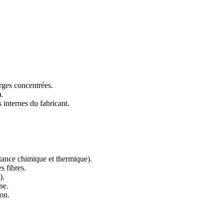
rges concentrées.
.
 internes du fabricant.
stance chimique et thermique).
s fibres.
).
se.
ion.