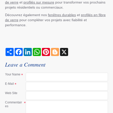
de verre
et
profilés sur mesure
pour transformer vos prochains
projets résidentiels ou commerciaux.
Découvrez également nos
fenêtres durables
et
profilés en fibre
de verre
pour compléter vos projets avec fiabilité et
performance.
S
F
L
W
P
B
X
h
a
i
h
i
l
a
c
n
a
n
o
r
e
k
t
t
g
Leave a Comment
e
b
e
s
e
g
o
d
A
r
e
o
I
p
e
r
Your Name
k
n
p
s
t
E-Mail
Web Site
Commentair
es