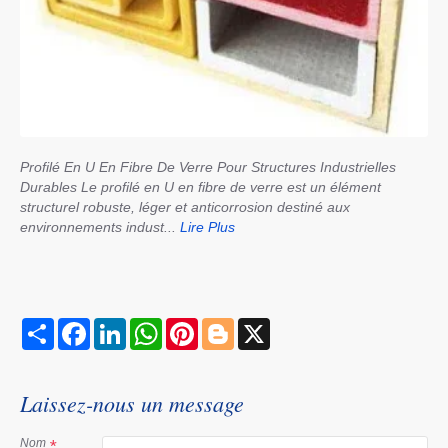
Profilé En U En Fibre De Verre Pour Structures Industrielles
Durables Le profilé en U en fibre de verre est un élément
structurel robuste, léger et anticorrosion destiné aux
environnements indust...
Lire Plus
S
F
L
W
P
B
X
h
a
i
h
i
l
a
c
n
a
n
o
r
e
k
t
t
g
e
b
e
s
e
g
Laissez-nous un message
o
d
A
r
e
o
I
p
e
r
k
n
p
s
Nom