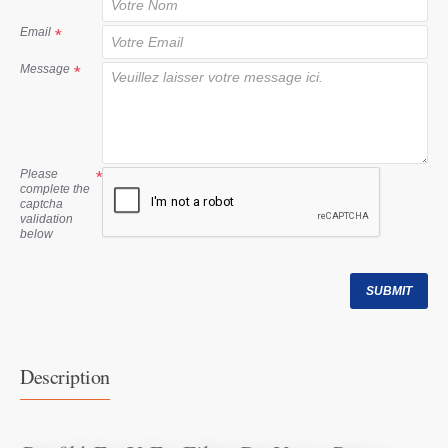
t
Email
Message
Please
complete the
captcha
validation
below
SUBMIT
Description