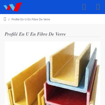
Profilé En U En Fibre De Verre
h
o
m
Profilé En U En Fibre De Verre
e