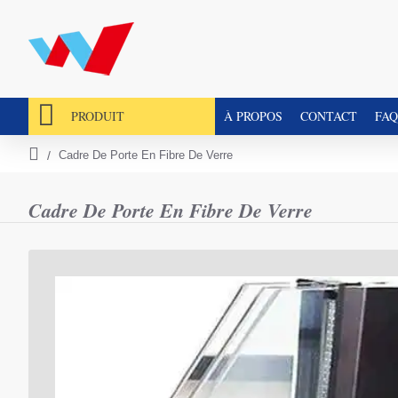
PRODUIT
À PROPOS
CONTACT
FAQ
Cadre De Porte En Fibre De Verre
h
o
m
Cadre De Porte En Fibre De Verre
e