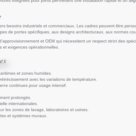
inures intégrées pour joints permettent une installation rapide et un al
e
s besoins industriels et commerciaux. Les cadres peuvent être personna
ypes de portes spécifiques, aux designs architecturaux, aux normes c
s d’approvisionnement et OEM qui nécessitent un respect strict des spéc
s et exigences opérationnelles.
ues
maritimes et zones humides.
étrécissement avec les variations de température.
erre continues pour usage intensif.
ement prolongés.
lle internationales.
ur les zones de lavage, laboratoires et usines.
rtes et systèmes muraux.