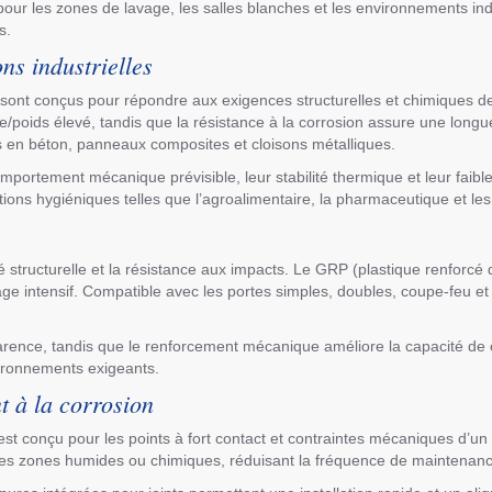
 pour les zones de lavage, les salles blanches et les environnements in
s.
ns industrielles
s sont conçus pour répondre aux exigences structurelles et chimiques des
e/poids élevé, tandis que la résistance à la corrosion assure une longu
rs en béton, panneaux composites et cloisons métalliques.
mportement mécanique prévisible, leur stabilité thermique et leur faible
ons hygiéniques telles que l’agroalimentaire, la pharmaceutique et les
 structurelle et la résistance aux impacts. Le GRP (plastique renforcé 
age intensif. Compatible avec les portes simples, doubles, coupe-feu e
apparence, tandis que le renforcement mécanique améliore la capacité d
nvironnements exigeants.
t à la corrosion
 est conçu pour les points à fort contact et contraintes mécaniques d’
ans les zones humides ou chimiques, réduisant la fréquence de maintenan