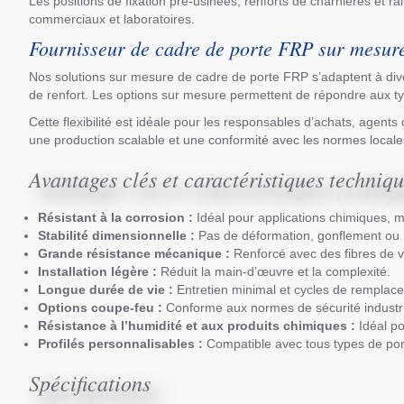
Les positions de fixation pré-usinées, renforts de charnières et ra
commerciaux et laboratoires.
Fournisseur de cadre de porte FRP sur mesur
Nos solutions sur mesure de cadre de porte FRP s’adaptent à diver
de renfort. Les options sur mesure permettent de répondre aux t
Cette flexibilité est idéale pour les responsables d’achats, agent
une production scalable et une conformité avec les normes locale
Avantages clés et caractéristiques techniq
Résistant à la corrosion :
Idéal pour applications chimiques, 
Stabilité dimensionnelle :
Pas de déformation, gonflement ou r
Grande résistance mécanique :
Renforcé avec des fibres de v
Installation légère :
Réduit la main-d’œuvre et la complexité.
Longue durée de vie :
Entretien minimal et cycles de remplac
Options coupe-feu :
Conforme aux normes de sécurité industrie
Résistance à l’humidité et aux produits chimiques :
Idéal po
Profilés personnalisables :
Compatible avec tous types de po
Spécifications