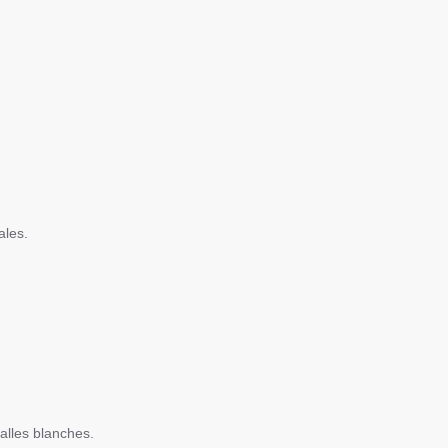
ales.
salles blanches.