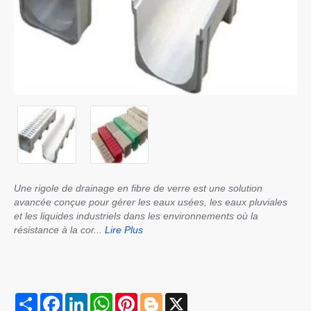
Une rigole de drainage en fibre de verre est une solution
avancée conçue pour gérer les eaux usées, les eaux pluviales
et les liquides industriels dans les environnements où la
résistance à la cor...
Lire Plus
S
F
L
W
P
B
X
h
a
i
h
i
l