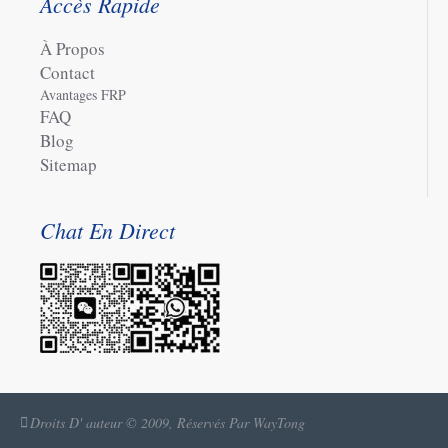
Accès Rapide
À Propos
Contact
Avantages FRP
FAQ
Blog
Sitemap
Chat En Direct
Droits D' auteur © 2009, Réservés Par WayTong