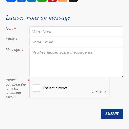
a
c
n
a
n
o
r
e
k
t
t
g
e
b
e
s
e
g
Laissez-nous un message
o
d
A
r
e
o
I
p
e
r
k
n
p
s
Nom
t
Email
Message
Please
complete the
captcha
validation
below
SUBMIT