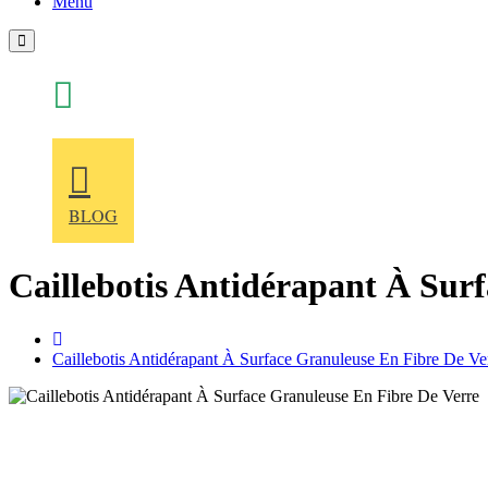
Menu
+86 186 51688976
BLOG
Caillebotis Antidérapant À Sur
home
Caillebotis Antidérapant À Surface Granuleuse En Fibre De Ve