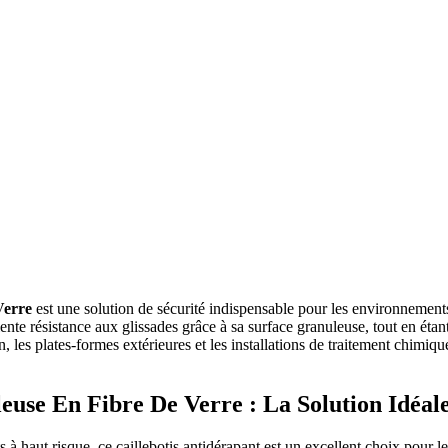
Verre
est une solution de sécurité indispensable pour les environnement
lente résistance aux glissades grâce à sa surface granuleuse, tout en étant
n, les plates-formes extérieures et les installations de traitement chimiq
euse En Fibre De Verre : La Solution Idéal
haut risque, ce caillebotis antidérapant est un excellent choix pour les