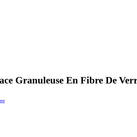
face Granuleuse En Fibre De Ver
rre