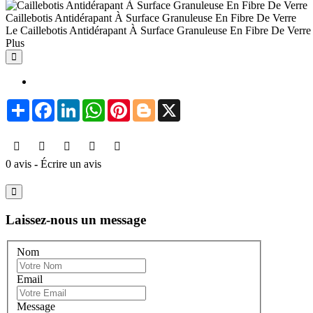
Caillebotis Antidérapant À Surface Granuleuse En Fibre De Verre
Le Caillebotis Antidérapant À Surface Granuleuse En Fibre De Verre es
Plus
Share
Facebook
LinkedIn
WhatsApp
Pinterest
Blogger
X
0 avis
-
Écrire un avis
Laissez-nous un message
Nom
Email
Message