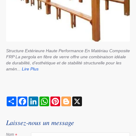
Structure Extérieure Haute Performance En Matériau Composite
FRP La pergola en fibre de verre offre une combinaison idéale
de durabilité, d’esthétique et de stabilité structurelle pour les
amén...
Lire Plus
S
F
L
W
P
B
X
h
a
i
h
i
l
a
c
n
a
n
o
r
e
k
t
t
g
e
b
e
s
e
g
Laissez-nous un message
o
d
A
r
e
o
I
p
e
r
k
n
p
s
Nom