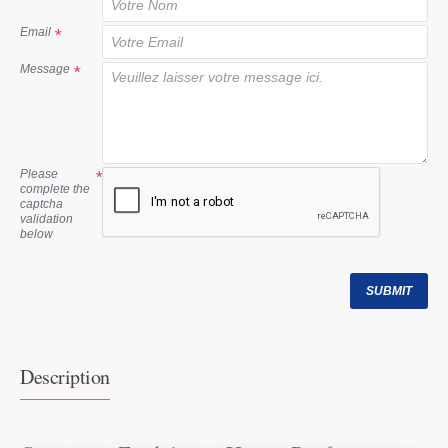
t
Email
Message
Please
complete the
captcha
validation
below
SUBMIT
Description