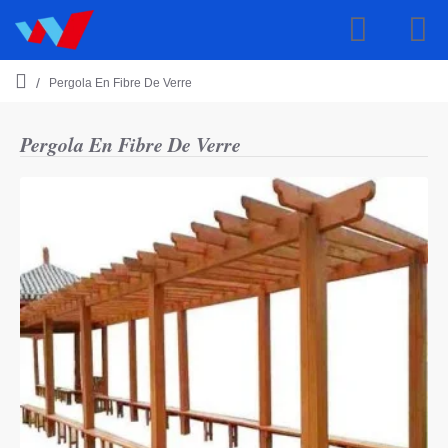
Pergola En Fibre De Verre
h
o
m
Pergola En Fibre De Verre
e