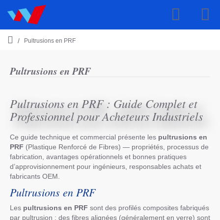
Pultrusions en PRF
h
o
m
Pultrusions en PRF
e
Pultrusions en PRF : Guide Complet et
Professionnel pour Acheteurs Industriels
Ce guide technique et commercial présente les
pultrusions en
PRF
(Plastique Renforcé de Fibres) — propriétés, processus de
fabrication, avantages opérationnels et bonnes pratiques
d’approvisionnement pour ingénieurs, responsables achats et
fabricants OEM.
Pultrusions en PRF
Les
pultrusions en PRF
sont des profilés composites fabriqués
par pultrusion : des fibres alignées (généralement en verre) sont