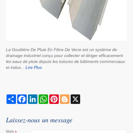
La Gouttière De Pluie En Fibre De Verre est un système de
drainage industriel conçu pour collecter et diriger efficacement
les eaux de pluie depuis les toitures de bâtiments commerciaux
et indus...
Lire Plus
S
F
L
W
P
B
X
h
a
i
h
i
l
a
c
n
a
n
o
r
e
k
t
t
g
e
b
e
s
e
g
Laissez-nous un message
o
d
A
r
e
o
I
p
e
r
k
n
p
s
Nom