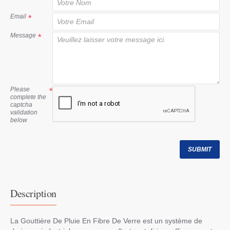
t
Email
Message
Please
complete the
captcha
validation
below
SUBMIT
Description
La Gouttière De Pluie En Fibre De Verre est un système de