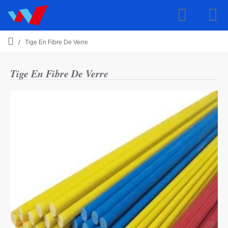
Tige En Fibre De Verre
h
o
m
Tige En Fibre De Verre
e