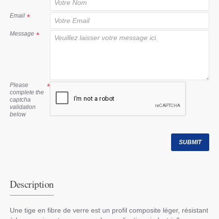
t
Email
Message
Please
complete the
captcha
validation
below
SUBMIT
Description
Une tige en fibre de verre est un profil composite léger, résistant