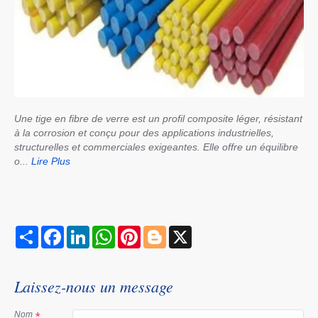
Une tige en fibre de verre est un profil composite léger, résistant
à la corrosion et conçu pour des applications industrielles,
structurelles et commerciales exigeantes. Elle offre un équilibre
o...
Lire Plus
S
F
L
W
P
B
X
h
a
i
h
i
l
a
c
n
a
n
o
r
e
k
t
t
g
e
b
e
s
e
g
Laissez-nous un message
o
d
A
r
e
o
I
p
e
r
k
n
p
s
Nom