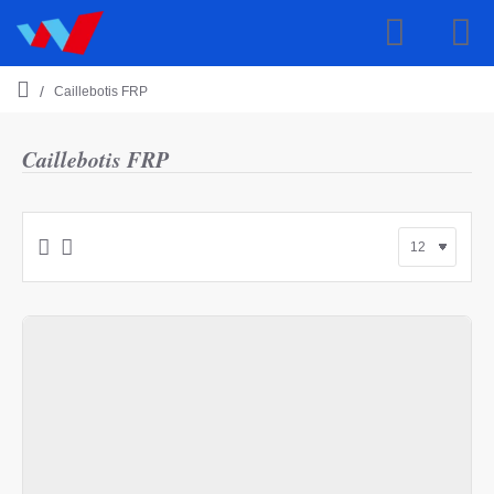
Caillebotis FRP
h
o
m
Caillebotis FRP
e