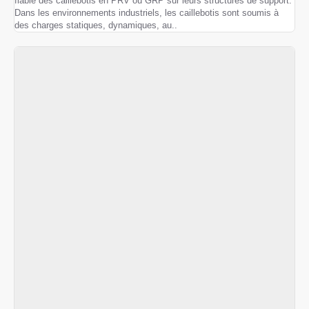
fiable des caillebotis en PRV ou GRP sur leurs structures de support.
Dans les environnements industriels, les caillebotis sont soumis à
des charges statiques, dynamiques, au..