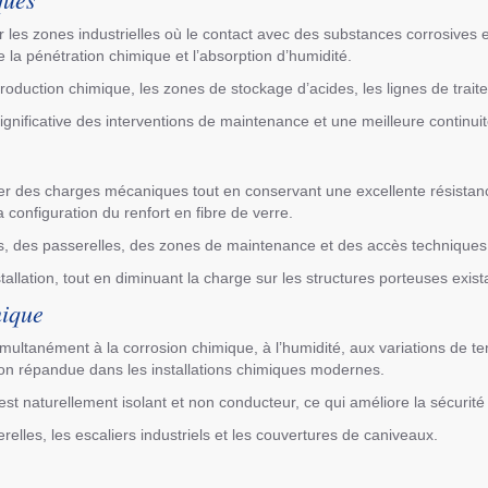
r les zones industrielles où le contact avec des substances corrosives
e la pénétration chimique et l’absorption d’humidité.
production chimique, les zones de stockage d’acides, les lignes de trait
 significative des interventions de maintenance et une meilleure continui
rter des charges mécaniques tout en conservant une excellente résista
 configuration du renfort en fibre de verre.
, des passerelles, des zones de maintenance et des accès techniques où 
nstallation, tout en diminuant la charge sur les structures porteuses exist
mique
 simultanément à la corrosion chimique, à l’humidité, aux variations de 
tion répandue dans les installations chimiques modernes.
e est naturellement isolant et non conducteur, ce qui améliore la sécur
relles, les escaliers industriels et les couvertures de caniveaux.