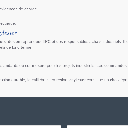
 exigences de charge.
lectrique.
ylester
s, des entrepreneurs EPC et des responsables achats industriels. Il off
els de long terme.
ons standards ou sur mesure pour les projets industriels. Les commande
rosion durable, le caillebotis en résine vinylester constitue un choix épr