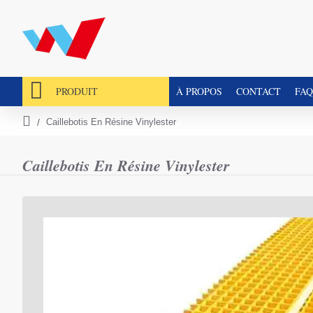
PRODUIT
À PROPOS
CONTACT
FAQ
Caillebotis En Résine Vinylester
h
o
m
Caillebotis En Résine Vinylester
e