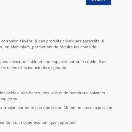
e corrosion sévère, à des produits chimiques agressifs, à
 ou en aluminium, permettant de réduire les coûts de
ance chimique fiable et une capacité portante stable. Il est
es et les sites industriels exigeants.
e des acides, des bases, des sels et de nombreux solvants
long terme.
a corrosion sur toute son épaisseur. Même en cas d’exposition
présentent un risque économique important.